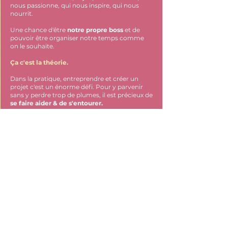
nous passionne, qui nous inspire, qui nous
nourrit.
Une chance d'être
notre propre boss
et de
pouvoir être organiser notre temps comme
on le souhaite.
Ça c'est la théorie.
Dans la pratique, entreprendre et créer un
projet c'est un énorme défi. Pour y parvenir
sans y perdre trop de plumes, il est précieux de
se faire aider & de s'entourer.
Je l'ai constaté en accompagnant des
centaines d'
entrepreneuses
lors de séances
de coaching, de workshops auprès
d'incubateurs et au sein de la communauté de
la tribu boost. ​​​​​​
Le fruit d'un riche parcours entrepreneurial qui
a commencé en 2020.
A PROPOS