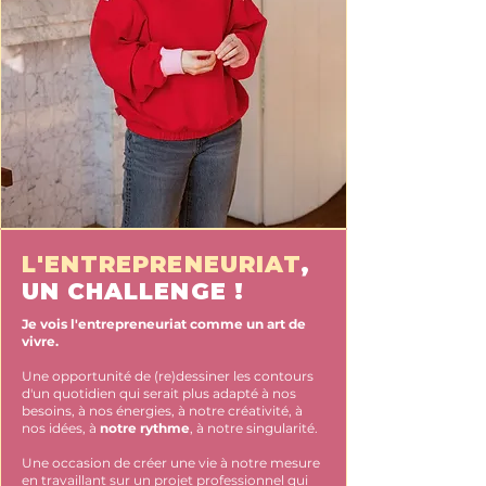
L'ENTREPRENEURIAT
,
UN CHALLENGE !
Je vois l'entrepreneuriat comme un art de
vivre.
Une opportunité de (re)dessiner les contours
d'un quotidien qui serait plus adapté à nos
besoins, à nos énergies, à notre créativité, à
nos idées, à
notre rythme
, à notre singularité.
Une occasion de créer une vie à notre mesure
en travaillant sur un projet professionnel qui