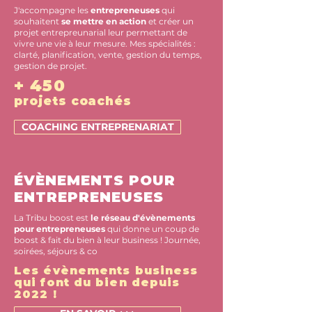
J'accompagne les
entrepreneuses
qui
souhaitent
se mettre en action
et créer un
projet entrepreunarial leur permettant de
vivre une vie à leur mesure. Mes spécialités :
clarté, planification, vente, gestion du temps,
gestion de projet.
+ 450
projets coachés
COACHING ENTREPRENARIAT
ÉVÈNEMENTS POUR
ENTREPRENEUSES
La Tribu boost est
le réseau d'évènements
pour entrepreneuses
qui donne un coup de
boost & fait du bien à leur business ! Journée,
soirées, séjours & co
Les évènements business
qui font du bien depuis
2022 !