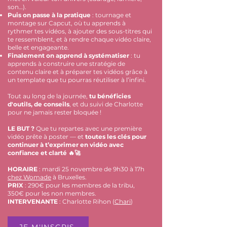
son…).
Puis on passe à la pratique
: tournage et
montage sur Capcut, où tu apprends à
rythmer tes vidéos, à ajouter des sous-titres qui
te ressemblent, et à rendre chaque vidéo claire,
belle et engageante.
Finalement on apprend à systématiser
: tu
apprends à construire une stratégie de
contenu claire et à préparer tes vidéos grâce à
un template que tu pourras réutiliser à l’infini.
Tout au long de la journée,
tu bénéficies
d'outils, de conseils
, et du suivi de Charlotte
pour ne jamais rester bloquée !
LE BUT ?
Que tu repartes avec une première
vidéo prête à poster — et
toutes les clés pour
continuer à t’exprimer en vidéo avec
confiance et clarté 🔥🚀
HORAIRE
: mardi 25 novembre de 9h30 à 17h
chez Womade
à Bruxelles.
PRIX
: 290€ pour les membres de la tribu,
350€ pour les non membres.
INTERVENANTE
: Charlotte Rihon (
Chari
)