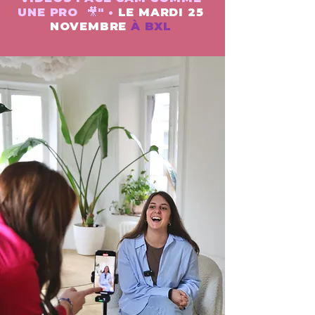
UNE PRO 🎥" •
LE MARDI 25
NOVEMBRE
À BXL