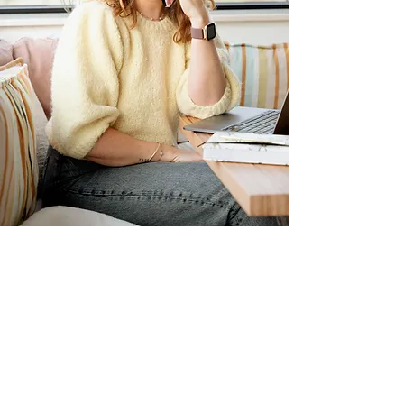
Les bases incontournables
pour un site web clair, efficace
et conforme 👀
Ce workshop
vous donne
les bonnes
pratiques
pour :
Un design otpimal ✨
Un contenu bien structuré 👀
Un bon référencement (les bases du SEO) 🎯