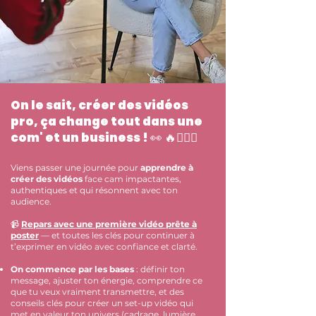
On le sait, créer des vidéos
pro, ça change tout dans une
com' et un business ! 👀 🔥🦸🏻‍♀️
Viens passer une journée pour
apprendre à
créer des vidéos
face cam impactantes,
authentiques et qui résonnent avec ton
audience.
📹
Repars avec une première vidéo prête à
poster
— et toutes les clés pour continuer à
t’exprimer en vidéo avec confiance et clarté.
On commence par les bases
: définir ton
message, ajuster ton énergie, comprendre ce
que tu veux vraiment transmettre, et des
conseils clés pour créer un set-up vidéo qui
met en valeur ton univers (cadrage, lumière,